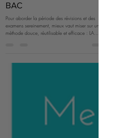
11 avr. 2021
1 min de lecture
Offre Sophrologie Spécial
BAC
Pour aborder la période des révisions et des
examens sereinement, mieux vaut miser sur une
méthode douce, réutilisable et efficace : LA...