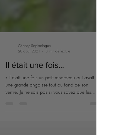
Charley Sophrologue
20 août 2021
3 min de lecture
Il était une fois...
« Il était une fois un petit renardeau qui avait
une grande angoisse tout au fond de son
ventre. Je ne sais pas si vous savez que les...