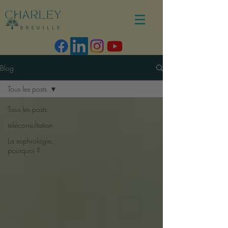
Blog
Tous les posts
Tous les posts
téléconsultation
La sophrologie,
pourquoi ?