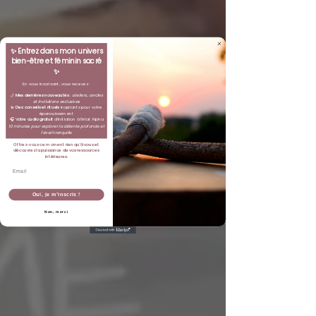
✨
Entrez dans mon univers
bien-être et féminin sacré
✨
En vous inscrivant, vous recevez :
🌙
Mes dernières nouveautés
:
ateliers, cercles
et invitations exclusives
💫
Des conseils et rituels
inspirants pour votre
épanouissement
🎧 V
otre audio gratuit
d’initiation à l’état Alpha
10 minutes pour explorer la détente profonde et
l’éveil tranquille
Offrez-vous ce moment rien qu’à vous et
découvrez la puissance de vos ressources
intérieures.
Email
Oui, je m’inscris !
Non, merci