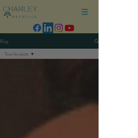
Blog
Tous les posts
Tous les posts
téléconsultation
La sophrologie,
pourquoi ?