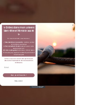
✨
Entrez dans mon univers
bien-être et féminin sacré
✨
En vous inscrivant, vous recevez :
🌙
Mes dernières nouveautés
:
ateliers, cercles
et invitations exclusives
💫
Des conseils et rituels
inspirants pour votre
épanouissement
🎧 V
otre audio gratuit
d’initiation à l’état Alpha
10 minutes pour explorer la détente profonde et
l’éveil tranquille
Offrez-vous ce moment rien qu’à vous et
découvrez la puissance de vos ressources
intérieures.
Email
Oui, je m’inscris !
Non, merci