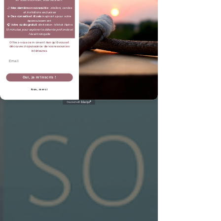
🌙
Mes dernières nouveautés
:
ateliers, cercles
et invitations exclusives
💫
Des conseils et rituels
inspirants pour votre
épanouissement
🎧 V
otre audio gratuit
d’initiation à l’état Alpha
10 minutes pour explorer la détente profonde et
l’éveil tranquille
Offrez-vous ce moment rien qu’à vous et
découvrez la puissance de vos ressources
intérieures.
Email
Oui, je m’inscris !
Non, merci