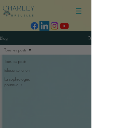
Blog
Tous les posts
Tous les posts
téléconsultation
La sophrologie,
pourquoi ?