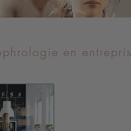
phrologie en entrepr
La sophrologie
veulent se se
améliorer ses p