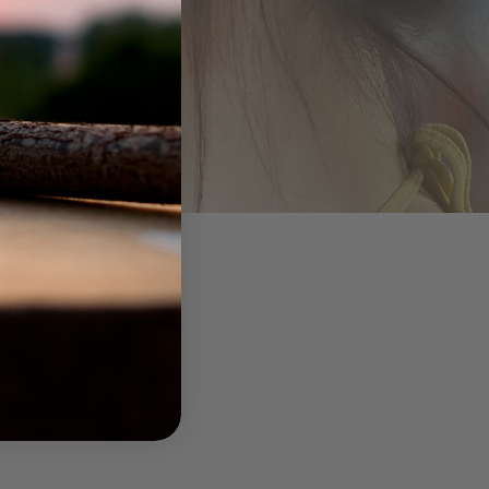
oworking
écifiques