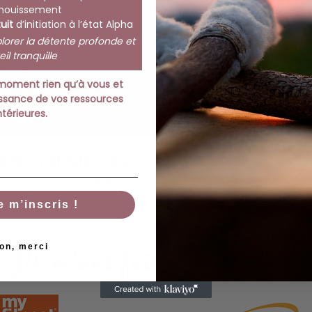
énergie au travail
nouissement
tuit
d’initiation à l’état Alpha
bon équilibre
lorer la détente profonde et
eil tranquille
açon générale ou dans un
une présentation
moment rien qu’à vous et
ssance de vos ressources
ntérieures.
ises, instituts, associations, espace de c
invite à
me contacter
pour discuter de vos besoins sp
e m’inscris !
Ils m'ont fait confiance
on, merci