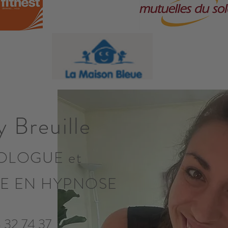
y Breuille
OLOGUE et
NE EN HYPNOSE
 32 74 37