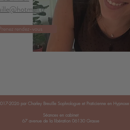
uille@hotmail.fr
Prenez rendez-vous
017-2026 par Charley Breuille Sophrologue et Praticienne en Hypnose
Séances en cabinet
67 avenue de la libération 06130 Grasse