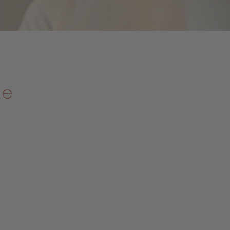
ise
 au service de ceux qui
ntir mieux reposé pour
erformances au travail.