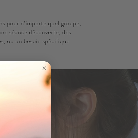
ons pour n’importe quel groupe,
 une séance découverte, des
es, ou un besoin spécifique