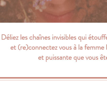
06 58 32 74 37
Déliez les chaînes invisibles qui étouff
et (re)connectez vous à la femme l
et puissante que vous êt
Grasse
- Mouans-Sartoux - Mougins -