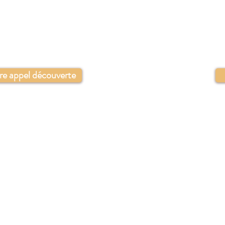
Cannes - Antibes - Biot - Villeneuv
PARTICULIER & ENTREPRISE
re appel découverte
J’accompagne les femmes 
– blessures relationn
à se reconnecte