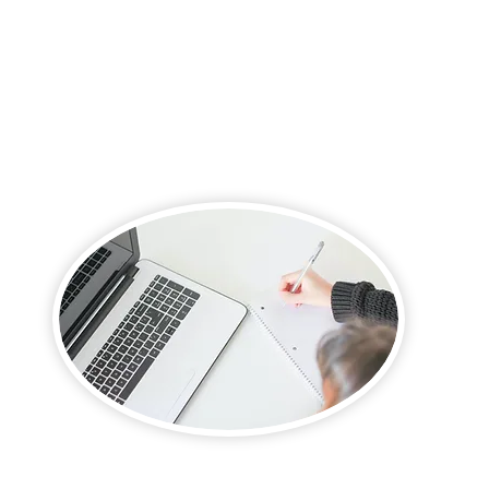
La visio ... c'est possible !
Quel que soit votre besoin, vous pouvez
bénéficier des mêmes conditions d'accueil
et d'écoute qu'une séance en tête à tête.