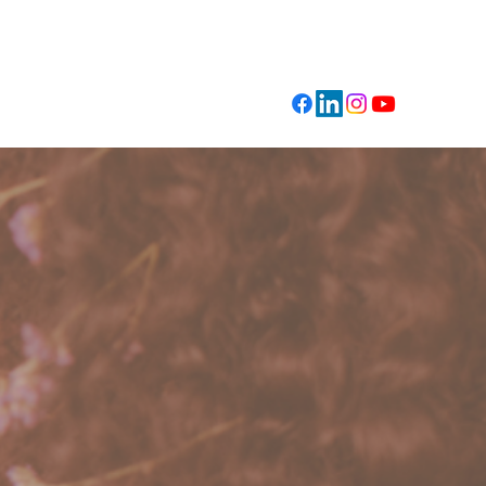
Témoignages / Contact
Blog
nose
les, rituels