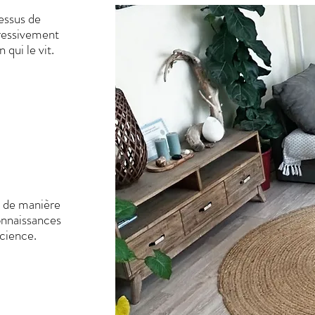
essus de
ressivement
qui le vit.
r de manière
onnaissances
science.