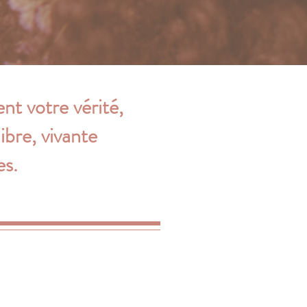
ent votre vérité,
ibre, vivante
es.
 Mandelieu