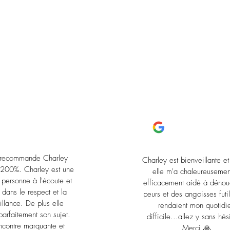
Témoignages
CE QU'ILS EN PENSEN
 recommande Charley
Charley est bienveillante et
à 200%. Charley est une
elle m'a chaleureusemen
e personne à l'écoute et
efficacement aidé à dénou
 dans le respect et la
peurs et des angoisses futi
illance. De plus elle
rendaient mon quotidi
parfaitement son sujet.
difficile...allez y sans hési
ncontre marquante et
Merci 🙏