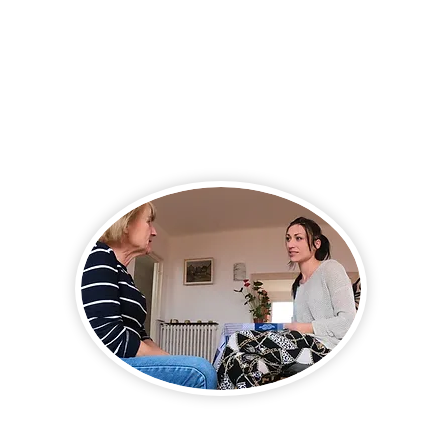
Grasse, Mouans-Sartoux,
Mougins,
Peymeinade
, Biot,
Villeneuve Loubet
et les
alentours