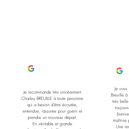
Je vous
Je recommande très sincèrement
Breuille 
Charley BREUILLE à toute personne
très bell
qui a besoin d'être écoutée,
toujours
entendue, rassurée pour guérir et
bienve
prendre un nouveau départ.
maîtrise 
En véritable et grande
Une re