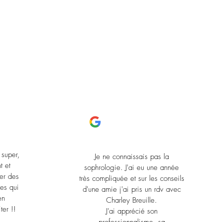
T
 super,
Je ne connaissais pas la
t et
sophrologie. J'ai eu une année
er des
très compliquée et sur les conseils
les qui
d'une amie j'ai pris un rdv avec
en
Charley Breuille.
ter !!
J'ai apprécié son