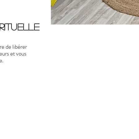
rituelle
re de libérer
peurs et vous
e.
A domicile