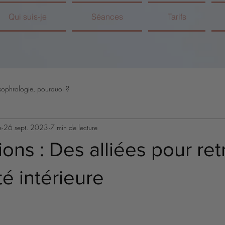
Qui suis-je
Séances
Tarifs
sophrologie, pourquoi ?
e
26 sept. 2023
7 min de lecture
ons : Des alliées pour re
té intérieure