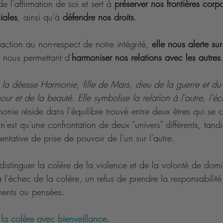
de l'affirmation de soi et sert à 
préserver nos frontières corpo
iales
, ainsi qu'à 
défendre nos droits
. 
éaction au non-respect de notre intégrité,
 elle nous alerte su
, nous permettant d'
harmoniser nos relations avec les autres
a déesse Harmonie, fille de Mars, dieu de la guerre et du c
ur et de la beauté. Elle symbolise la relation à l'autre, l'é
monie réside dans l'équilibre trouvé entre deux êtres qui se c
t n'est qu'une confrontation de deux "univers" différents, tand
entative de prise de pouvoir de l'un sur l'autre.
 distinguer la colère de la violence et de la volonté de domi
 l'échec de la colère, un refus de prendre la responsabilit
ments ou pensées.
la colère avec bienveillance. 