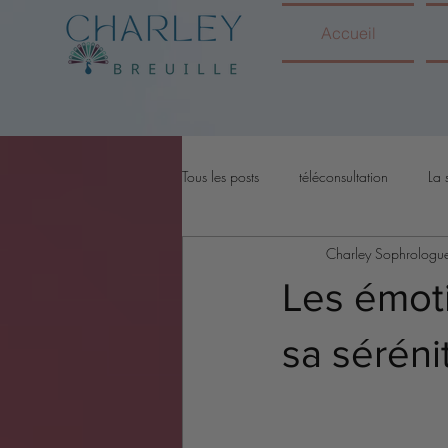
Accueil
Tous les posts
téléconsultation
La 
Charley Sophrologu
Les émoti
sa séréni