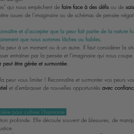
lles" qui nous empêchent de 
faire face à des défis
 ou de 
sais
 être issues de l'imaginaire ou de schémas de pensée négati
connaître et d'accepter que la peur fait partie de la nature 
sairement que nous sommes lâches ou faibles. 
la peur à un moment ou à un autre. Il faut considérer la situ
aisser entraîner par la pensée et l'imaginaire qui nous coupe 
r peut être gérée et surmontée
.
 la peur vous limiter ! Reconnaître et surmonter vos peurs v
tiel
 et d'embrasser de nouvelles opportunités 
avec confianc
lère pour cultiver l'harmonie 
tion profonde. Elle découle souvent de blessures, de manq
ustice. 