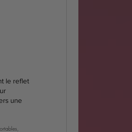
 le reflet 
ur 
ers une 
rtables, 