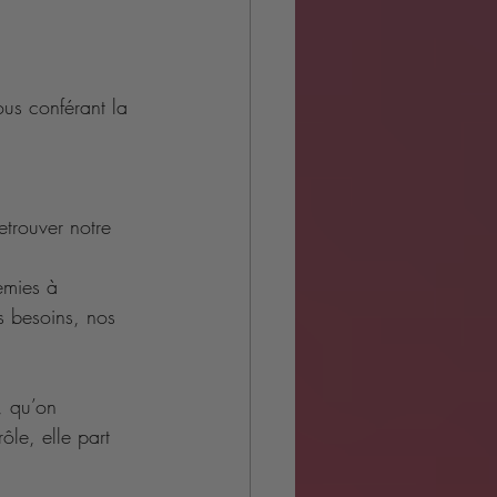
us conférant la 
retrouver notre 
emies à 
s besoins, nos 
, qu’on 
ôle, elle part 