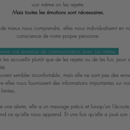
voir même on les rejette. 
Mais toutes les émotions sont nécessaires. 
 de mieux nous comprendre, elles nous individualisent en no
conscience de notre propre personne. 
omme une tentative de communication avec soi même. 
e les accueillir plutôt que de les rejeter ou de les fuir, pour 
té. 
uvent sembler inconfortable, mais elle ne sont pas des enn
e elles nous fournissent des informations importantes sur no
limites. 
 une alerte, elle a un message précis et lorsqu’on l’écoute
nd ce qu’elle nous apprend. Et une fois qu’elle a joué son r