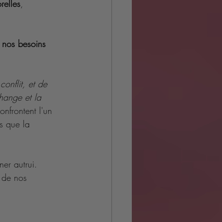
relles
, 
r nos besoins 
.
onflit, et de 
change et la 
onfrontent l'un 
is que la 
ner autrui. 
é de nos 