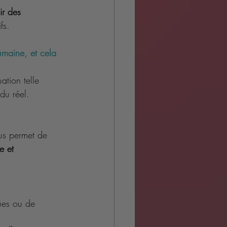
ir des 
fs.
humaine, et cela 
ation telle 
du réel.
ous permet de 
e et 
ues ou de 